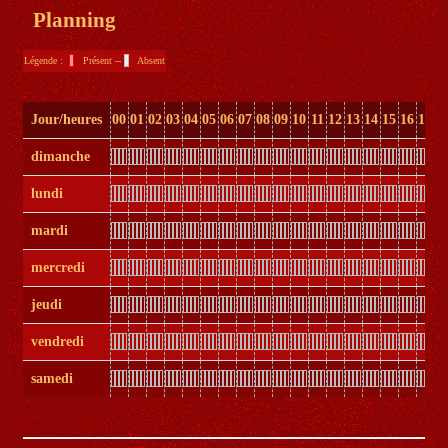
Planning
Légende :
Présent --
Absent
Jour/heures
00
01
02
03
04
05
06
07
08
09
10
11
12
13
14
15
16
17
1
dimanche
lundi
mardi
mercredi
jeudi
vendredi
samedi